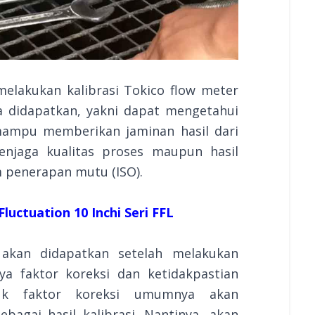
elakukan kalibrasi Tokico flow meter
a didapatkan, yakni dapat mengetahui
mampu memberikan jaminan hasil dari
njaga kualitas proses maupun hasil
 penerapan mutu (ISO).
luctuation 10 Inchi Seri FFL
 akan didapatkan setelah melakukan
nya faktor koreksi dan ketidakpastian
uk faktor koreksi umumnya akan
agai hasil kalibrasi. Nantinya, akan