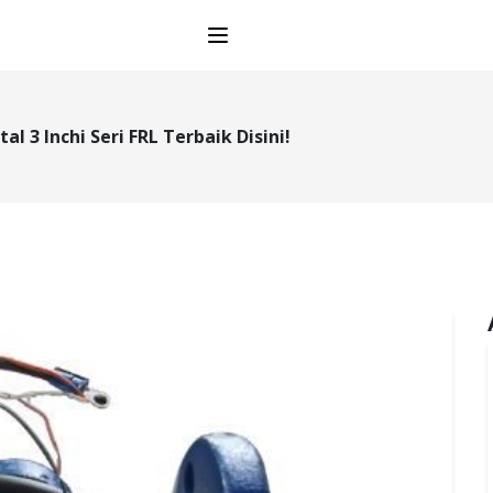
Open main menu
l 3 Inchi Seri FRL Terbaik Disini!